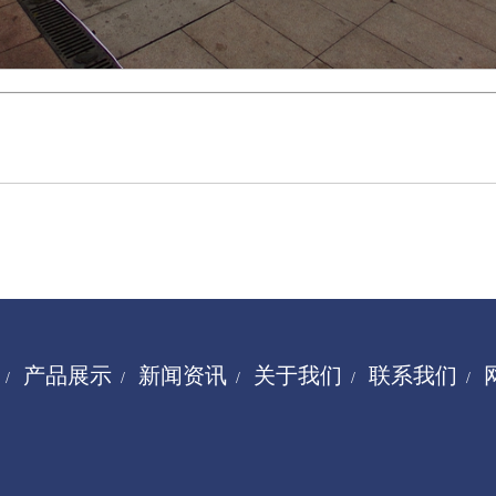
产品展示
新闻资讯
关于我们
联系我们
/
/
/
/
/