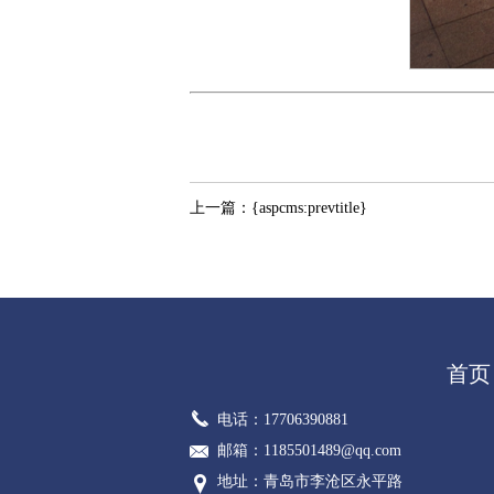
上一篇：
{aspcms:prevtitle}
首页
电话：17706390881
邮箱：1185501489@qq.com
地址：青岛市李沧区永平路