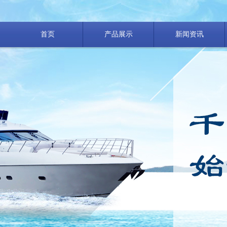
首页
产品展示
新闻资讯