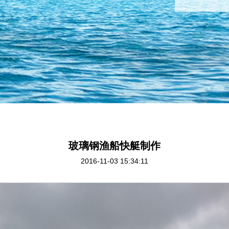
玻璃钢渔船快艇制作
2016-11-03 15:34:11